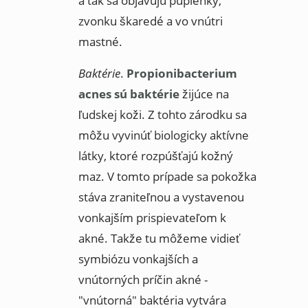
a tak sa objavujú pupienky,
zvonku škaredé a vo vnútri
mastné.
Baktérie
.
Propionibacterium
acnes sú baktérie
žijúce na
ľudskej koži. Z tohto zárodku sa
môžu vyvinúť biologicky aktívne
látky, ktoré rozpúšťajú kožný
maz. V tomto prípade sa pokožka
stáva zraniteľnou a vystavenou
vonkajším prispievateľom k
akné. Takže tu môžeme vidieť
symbiózu vonkajších a
vnútorných príčin akné -
"vnútorná" baktéria vytvára