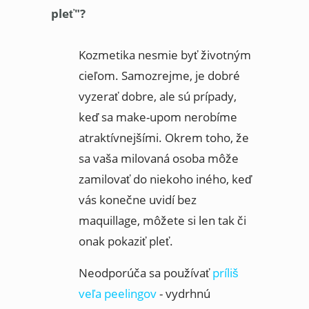
pleť"?
Kozmetika nesmie byť životným
cieľom. Samozrejme, je dobré
vyzerať dobre, ale sú prípady,
keď sa make-upom nerobíme
atraktívnejšími. Okrem toho, že
sa vaša milovaná osoba môže
zamilovať do niekoho iného, keď
vás konečne uvidí bez
maquillage, môžete si len tak či
onak pokaziť pleť.
Neodporúča sa používať
príliš
veľa peelingov
- vydrhnú