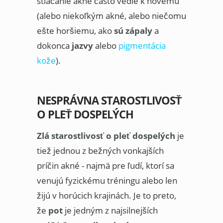
stláčanie akné často vedie k novému
(alebo niekoľkým akné, alebo niečomu
ešte horšiemu, ako
sú zápaly
a
dokonca
jazvy
alebo
pigmentácia
kože
).
NESPRÁVNA STAROSTLIVOSŤ
O PLEŤ DOSPELÝCH
Zlá starostlivosť o pleť dospelých
je
tiež jednou z bežných vonkajších
príčin akné - najmä pre ľudí, ktorí sa
venujú fyzickému tréningu alebo len
žijú v horúcich krajinách. Je to preto,
že
pot
je jedným z najsilnejších