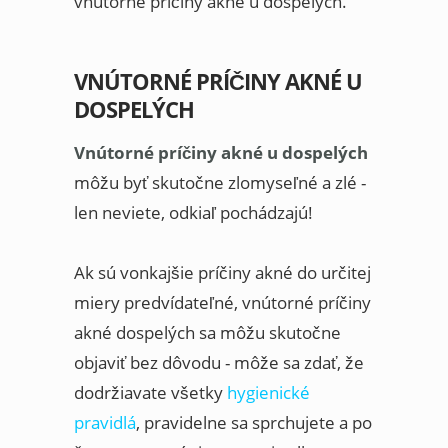
vnútorné príčiny akné u dospelých.
VNÚTORNÉ PRÍČINY AKNÉ U
DOSPELÝCH
Vnútorné príčiny akné u dospelých
môžu byť skutočne zlomyseľné a zlé -
len neviete, odkiaľ pochádzajú!
Ak sú vonkajšie príčiny akné do určitej
miery predvídateľné, vnútorné príčiny
akné dospelých sa môžu skutočne
objaviť bez dôvodu - môže sa zdať, že
dodržiavate všetky
hygienické
pravidlá
, pravidelne sa sprchujete a po