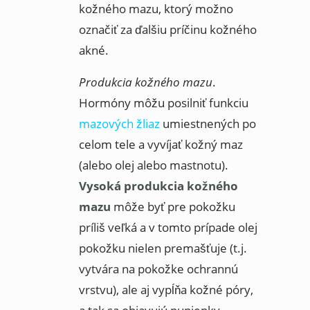
kožného mazu, ktorý možno
označiť za ďalšiu príčinu kožného
akné.
Produkcia kožného mazu
.
Hormóny môžu posilniť funkciu
mazových žliaz
umiestnených po
celom tele a vyvíjať kožný maz
(alebo olej alebo mastnotu).
Vysoká produkcia kožného
mazu
môže byť pre pokožku
príliš veľká a v tomto prípade olej
pokožku nielen premašťuje (t.j.
vytvára na pokožke ochrannú
vrstvu), ale aj vypĺňa kožné póry,