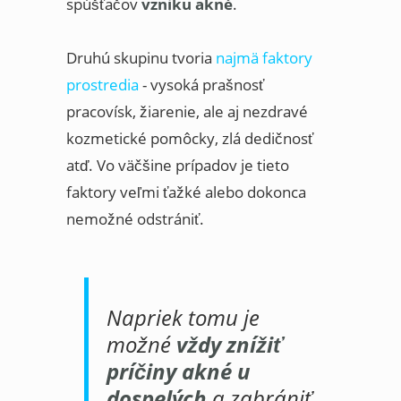
spúšťačov
vzniku akné
.
Druhú skupinu tvoria
najmä faktory
prostredia
- vysoká prašnosť
pracovísk, žiarenie, ale aj nezdravé
kozmetické pomôcky, zlá dedičnosť
atď. Vo väčšine prípadov je tieto
faktory veľmi ťažké alebo dokonca
nemožné odstrániť.
Napriek tomu je
možné
vždy znížiť
príčiny akné u
dospelých
a zabrániť