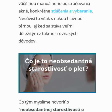
väčšinou manuálneho odstraňovania
akné, konkrétne
stláčania a vyberania
.
Nesúvisí to však s našou hlavnou
témou, aj keď sa stáva veľmi
dôležitým z takmer rovnakých
dôvodov.
Čo je to neobsedantná
starostlivosť o pleť?
Čo tým myslíme hovoriť o
"
neobsedantnej starostlivosti o