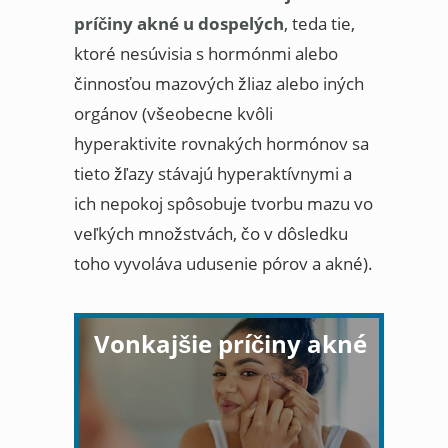
príčiny akné u dospelých
, teda tie,
ktoré nesúvisia s hormónmi alebo
činnosťou mazových žliaz alebo iných
orgánov (všeobecne kvôli
hyperaktivite rovnakých hormónov sa
tieto žľazy stávajú hyperaktívnymi a
ich nepokoj spôsobuje tvorbu mazu vo
veľkých množstvách, čo v dôsledku
toho vyvoláva udusenie pórov a akné).
Vonkajšie príčiny akné