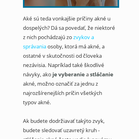
Aké sú teda vonkajšie príčiny akné u
dospelých? Dá sa povedať, že niektoré
z nich pochádzajú zo
zvykov a
správania
osoby, ktorá má akné, a
ostatné v skutočnosti od človeka
nezávisia. Napríklad také škodlivé
návyky, ako
je vyberanie
a
stláčanie
akné, možno označiť za jednu z
najrozšírenejších príčin všetkých
typov akné.
Ak budete dodržiavať takýto zvyk,
budete sledovať uzavretý kruh -