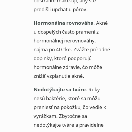
odstráňte make-up, aby ste
predišli upchatiu pórov.
Hormonálna rovnováha
. Akné
u dospelých často pramení z
hormonálnej nerovnováhy,
najmä po 40-tke. Zvážte prírodné
doplnky, ktoré podporujú
hormonálne zdravie, čo môže
znížiť vzplanutie akné.
Nedotýkajte sa tváre
. Ruky
nesú baktérie, ktoré sa môžu
preniesť na pokožku, čo vedie k
vyrážkam. Zbytočne sa
nedotýkajte tváre a pravidelne