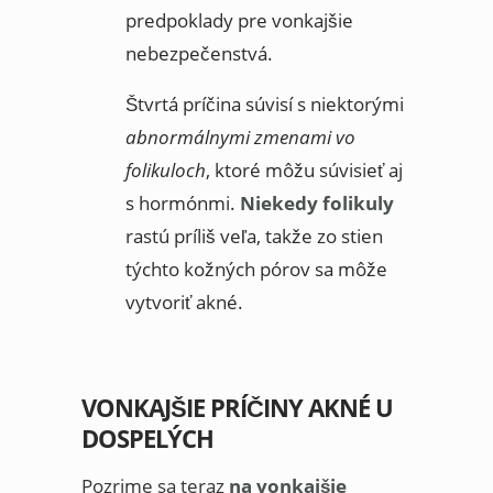
predpoklady pre vonkajšie
nebezpečenstvá.
Štvrtá príčina súvisí s niektorými
abnormálnymi zmenami vo
folikuloch
, ktoré môžu súvisieť aj
s hormónmi.
Niekedy folikuly
rastú príliš veľa, takže zo stien
týchto kožných pórov sa môže
vytvoriť akné.
VONKAJŠIE PRÍČINY AKNÉ U
DOSPELÝCH
Pozrime sa teraz
na vonkajšie