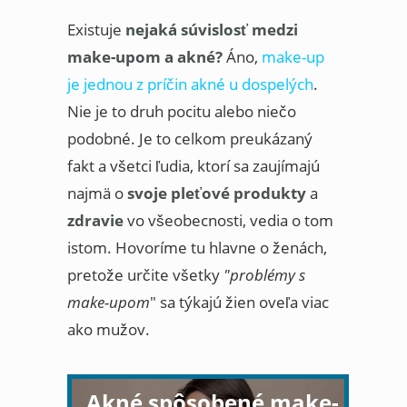
Existuje
nejaká súvislosť medzi
make-upom a akné?
Áno,
make-up
je jednou z príčin akné u dospelých
.
Nie je to druh pocitu alebo niečo
podobné. Je to celkom preukázaný
fakt a všetci ľudia, ktorí sa zaujímajú
najmä o
svoje pleťové produkty
a
zdravie
vo všeobecnosti, vedia o tom
istom. Hovoríme tu hlavne o ženách,
pretože určite všetky
"problémy s
make-upom
" sa týkajú žien oveľa viac
ako mužov.
Akné spôsobené make-