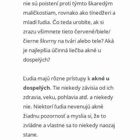
nie sú poistení proti týmto škaredým
maličkostiam, rovnako ako tínedžeri a
mladí ľudia. Čo teda urobíte, ak si
zrazu všimnete tieto červené/biele/
čierne škvrny na tvári alebo tele? Aká
je najlepšia účinná liečba akné u
dospelých?
Ľudia majú rôzne prístupy k
akné u
dospelých
. Tie niekedy závisia od ich
zdravia, veku, pohlavia atď. a niekedy
nie. Niektorí ľudia nevenujú akné
žiadnu pozornosť a myslia si, že to
zvládne a vlastne sa to niekedy naozaj
stane.