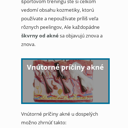
športovom tréningu ste si celkom
vedomí obsahu kozmetiky, ktorú
používate a nepoužívate príliš veľa
rôznych peelingov, Ale každopádne
škvrny od akné
sa objavujú znova a
znova.
Vnútorné príčiny akné
Vnútorné príčiny akné u dospelých
možno zhrnúť takto: