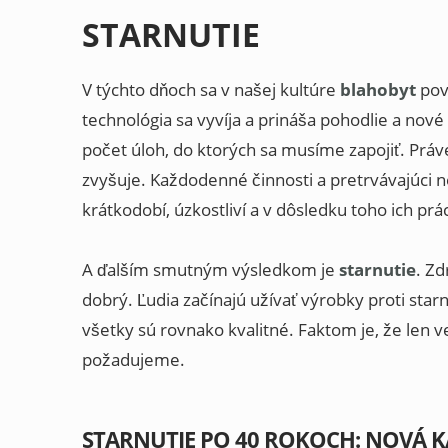
STARNUTIE
V týchto dňoch sa v našej kultúre
blahobyt
pova
technológia sa vyvíja a prináša pohodlie a nové 
počet úloh, do ktorých sa musíme zapojiť. Práve
zvyšuje. Každodenné činnosti a pretrvávajúci n
krátkodobí, úzkostliví a v dôsledku toho ich prá
A ďalším smutným výsledkom je
starnutie
. Zd
dobrý. Ľudia začínajú užívať výrobky proti starn
všetky sú rovnako kvalitné. Faktom je, že len 
požadujeme.
STARNUTIE PO 40 ROKOCH: NOVÁ K