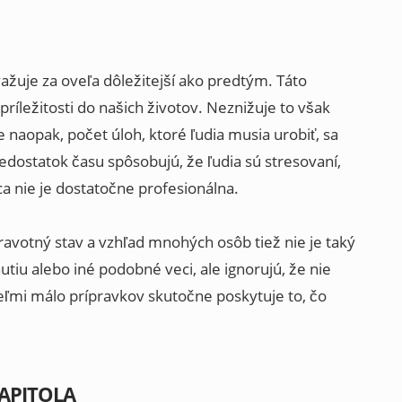
žuje za oveľa dôležitejší ako predtým. Táto
príležitosti do našich životov. Neznižuje to však
 naopak, počet úloh, ktoré ľudia musia urobiť, sa
edostatok času spôsobujú, že ľudia sú stresovaní,
ca nie je dostatočne profesionálna.
ravotný stav a vzhľad mnohých osôb tiež nie je taký
utiu alebo iné podobné veci, ale ignorujú, že nie
veľmi málo prípravkov skutočne poskytuje to, čo
APITOLA