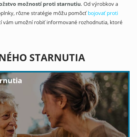
nožstvo možností proti starnutiu
. Od výrobkov a
doplnky, rôzne stratégie môžu pomôcť
bojovať proti
í vám umožní robiť informované rozhodnutia, ktoré
NÉHO STARNUTIA
rnutia