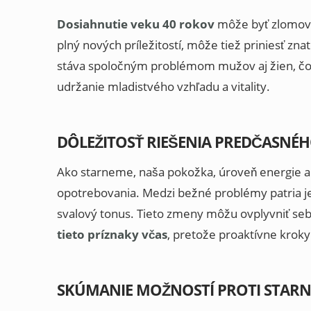
Dosiahnutie veku 40 rokov
môže byť zlomový
plný nových príležitostí, môže tiež priniesť zn
stáva spoločným problémom mužov aj žien, čo č
udržanie mladistvého vzhľadu a vitality.
DÔLEŽITOSŤ RIEŠENIA PREDČASNÉ
Ako starneme, naša pokožka, úroveň energie 
opotrebovania. Medzi bežné problémy patria j
svalový tonus. Tieto zmeny môžu ovplyvniť seba
tieto príznaky včas
, pretože proaktívne krok
SKÚMANIE MOŽNOSTÍ PROTI STARN