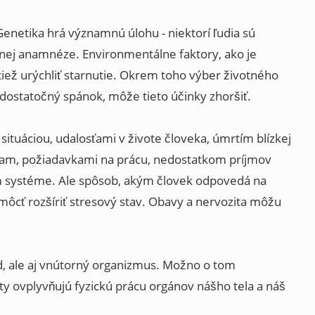
enetika hrá významnú úlohu - niektorí ľudia sú
innej anamnéze. Environmentálne faktory, ako je
tiež urýchliť starnutie. Okrem toho výber životného
edostatočný spánok, môže tieto účinky zhoršiť.
tuáciou, udalosťami v živote človeka, úmrtím blízkej
iam, požiadavkami na prácu, nedostatkom príjmov
om systéme. Ale spôsob, akým človek odpovedá na
ôcť rozšíriť stresový stav. Obavy a nervozita môžu
d, ale aj vnútorný organizmus. Možno o tom
ty ovplyvňujú fyzickú prácu orgánov nášho tela a náš