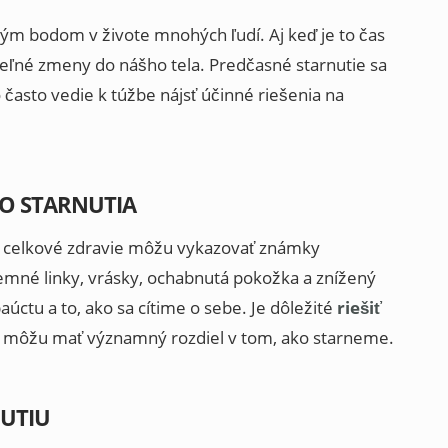
m bodom v živote mnohých ľudí. Aj keď je to čas
ateľné zmeny do nášho tela. Predčasné starnutie sa
asto vedie k túžbe nájsť účinné riešenia na
HO STARNUTIA
a celkové zdravie môžu vykazovať známky
emné linky, vrásky, ochabnutá pokožka a znížený
úctu a to, ako sa cítime o sebe. Je dôležité
riešiť
y môžu mať významný rozdiel v tom, ako starneme.
UTIU