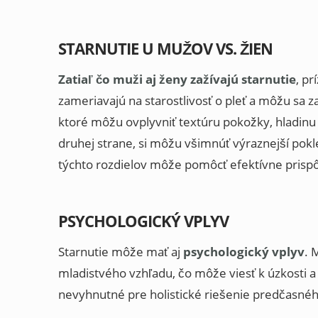
STARNUTIE U MUŽOV VS. ŽIEN
Zatiaľ čo muži aj ženy zažívajú starnutie
, pr
zameriavajú na starostlivosť o pleť a môžu s
ktoré môžu ovplyvniť textúru pokožky, hladinu
druhej strane, si môžu všimnúť výraznejší pokl
týchto rozdielov môže pomôcť efektívne prispôs
PSYCHOLOGICKÝ VPLYV
Starnutie môže mať aj
psychologický vplyv
. 
mladistvého vzhľadu, čo môže viesť k úzkosti a
nevyhnutné pre holistické riešenie predčasnéh