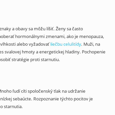
íznaky a obavy sa môžu líšiť. Ženy sa často
a zaoberať hormonálnymi zmenami, ako je menopauza,
 vlhkosti alebo vyžadovať
liečbu celulitídy
. Muži, na
es svalovej hmoty a energetickej hladiny. Pochopenie
obiť stratégie proti starnutiu.
Mnoho ľudí cíti spoločenský tlak na udržanie
 nízkej sebaúcte. Rozpoznanie týchto pocitov je
o starnutia.