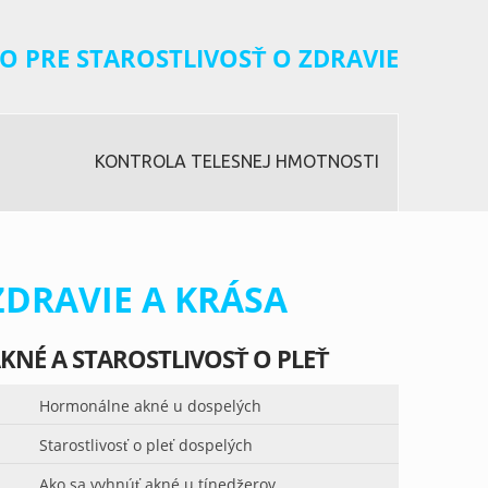
O PRE STAROSTLIVOSŤ O ZDRAVIE
KONTROLA TELESNEJ HMOTNOSTI
ZDRAVIE A KRÁSA
KNÉ A STAROSTLIVOSŤ O PLEŤ
Hormonálne akné u dospelých
Starostlivosť o pleť dospelých
Ako sa vyhnúť akné u tínedžerov