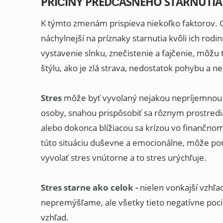
PRÍČINY PREDČASNÉHO STARNUTIA
K týmto zmenám prispieva niekoľko faktorov. G
náchylnejší na príznaky starnutia kvôli ich rod
vystavenie slnku, znečistenie a fajčenie, môžu 
štýlu, ako je zlá strava, nedostatok pohybu a n
Stres
môže byť vyvolaný nejakou nepríjemnou si
osoby, snahou prispôsobiť sa rôznym prostred
alebo dokonca blížiacou sa krízou vo finančn
túto situáciu duševne a emocionálne, môže pom
vyvolať stres vnútorne a to stres urýchľuje.
Stres starne ako celok -
nielen vonkajší vzhľa
nepremýšľame, ale všetky tieto negatívne poci
vzhľad.