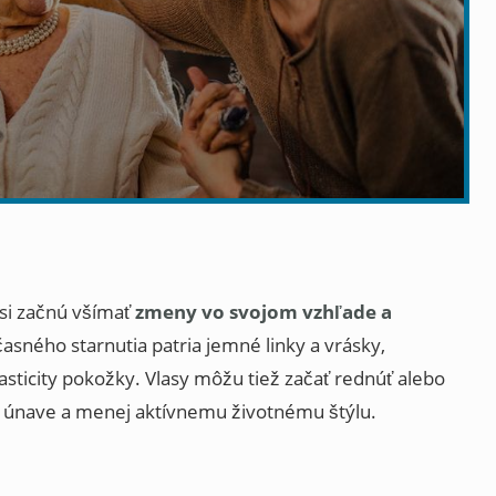
si začnú všímať
zmeny vo svojom vzhľade a
asného starnutia patria jemné linky a vrásky,
asticity pokožky. Vlasy môžu tiež začať rednúť alebo
 k únave a menej aktívnemu životnému štýlu.